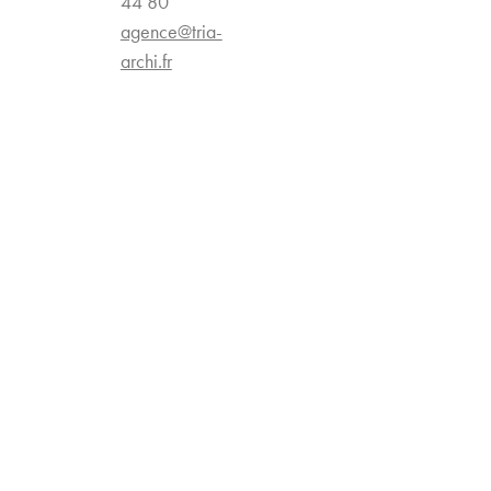
44 80
agence@tria-
archi.fr