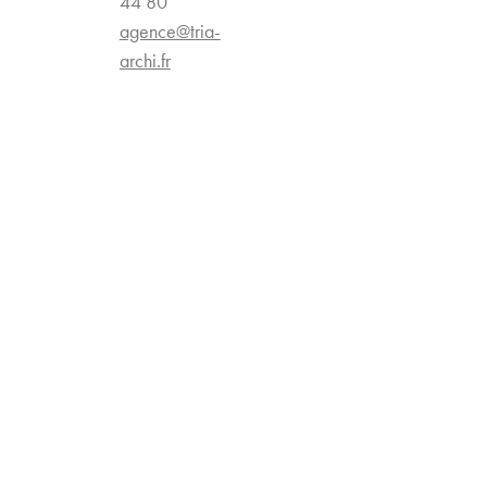
44 80
agence@tria-
archi.fr