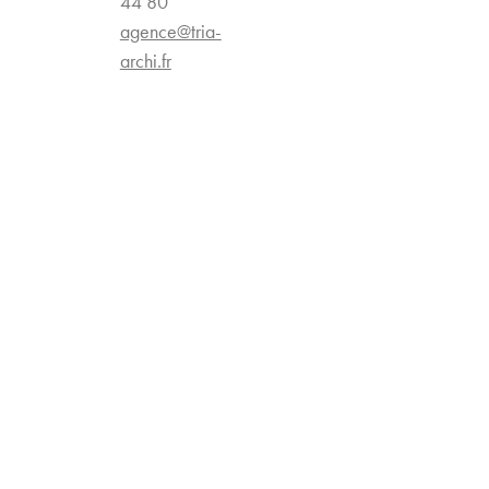
44 80
agence@tria-
archi.fr