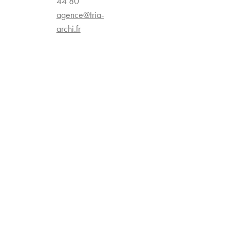
44 80
agence@tria-
archi.fr