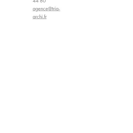
44 80
agence@tria-
archi.fr