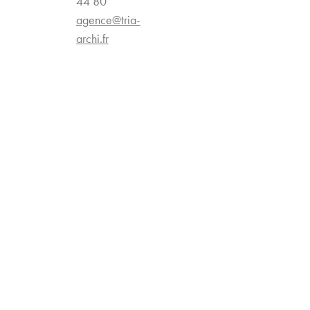
44 80
agence@tria-
archi.fr