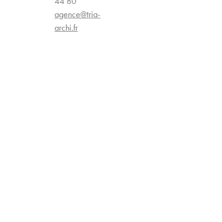
44 80
agence@tria-
archi.fr