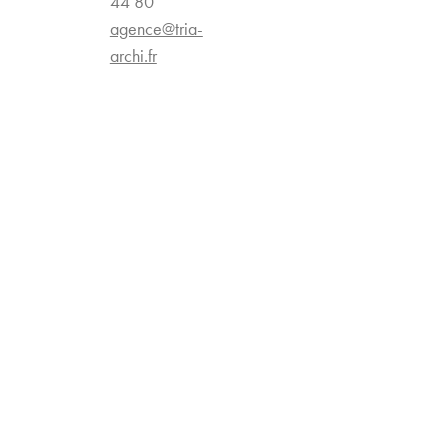
44 80
agence@tria-
archi.fr