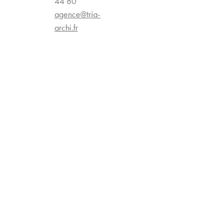
44 80
agence@tria-
archi.fr